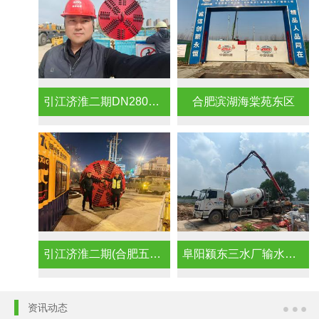
引江济淮二期DN2800管径(合肥五水厂）
合肥滨湖海棠苑东区
引江济淮二期(合肥五水厂输水项目）
阜阳颍东三水厂输水项目
资讯动态