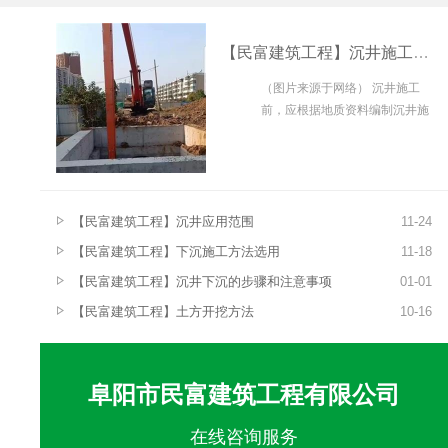
【民富建筑工程】沉井施工中如何控制沉井下沉高度和垂直度
（图片来源于网络） 沉井施工
前，应根据地质资料编制沉井施
工方法描写。选定下沉方法，核
算沉井各时间的下沉系数，再判
定制作、...
【民富建筑工程】沉井应用范围
11
-
24
【民富建筑工程】下沉施工方法选用
11
-
18
【民富建筑工程】沉井下沉的步骤和注意事项
01
-
01
【民富建筑工程】土方开挖方法
10
-
16
阜阳市民富建筑工程有限公司
在线咨询服务